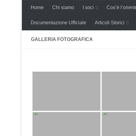
Home
Chi siamo
I soci
Cos’è l’orien
Salta al contenuto
Documentazione Ufficiale
Articoli Storici
GALLERIA FOTOGRAFICA