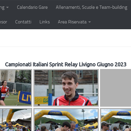
ing
Calendario Gare
Allenamenti, Scuole e Team-building
nsor
Contatti
Links
Area Riservata
Campionati Italiani Sprint Relay Livigno Giugno 2023