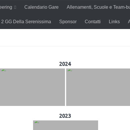
teering
Calendario Gare
Allenamenti, Scuole e Team-bu
2 GG Della Serenissima
Sponsor
Contatti
Links
2024
2023