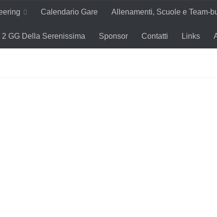
teering
Calendario Gare
Allenamenti, Scuole e Team-bu
2 GG Della Serenissima
Sponsor
Contatti
Links