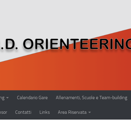
ing
Calendario Gare
Allenamenti, Scuole e Team-building
nsor
Contatti
Links
Area Riservata