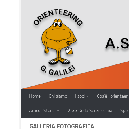
Salta al contenuto
Home
Chi siamo
I soci
Cos’è l’orienteer
Articoli Storici
2 GG Della Serenissima
Spo
GALLERIA FOTOGRAFICA