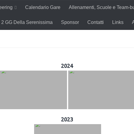
teering
Calendario Gare
Allenamenti, Scuole e Team-bu
2 GG Della Serenissima
Sponsor
Contatti
Links
2024
2023