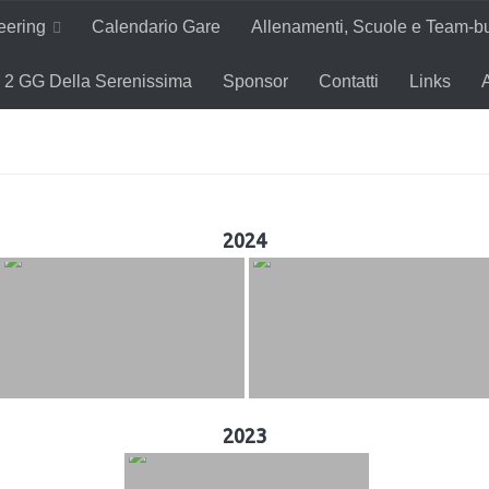
teering
Calendario Gare
Allenamenti, Scuole e Team-bu
2 GG Della Serenissima
Sponsor
Contatti
Links
2024
2023