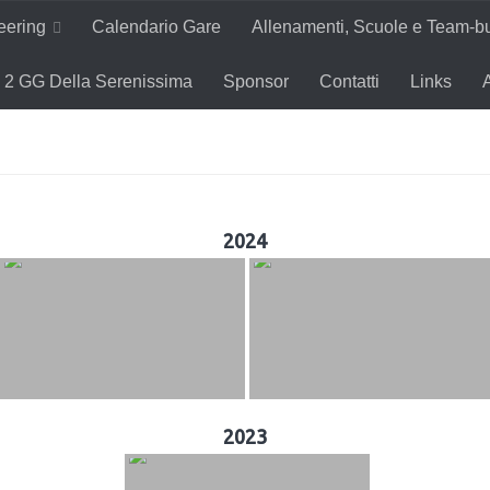
teering
Calendario Gare
Allenamenti, Scuole e Team-bu
2 GG Della Serenissima
Sponsor
Contatti
Links
2024
2023