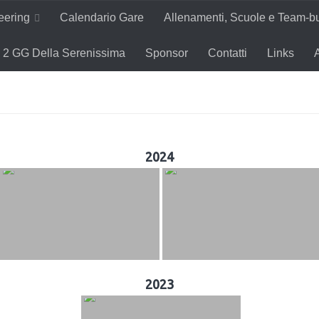
teering
Calendario Gare
Allenamenti, Scuole e Team-bu
2 GG Della Serenissima
Sponsor
Contatti
Links
2024
2023