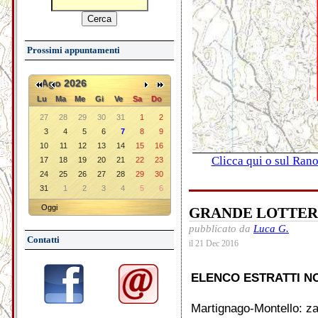
Prossimi appuntamenti
Ago 2026
Lu
Ma
Me
Gi
Ve
Sa
Do
27
28
29
30
31
1
2
3
4
5
6
7
8
9
10
11
12
13
14
15
16
Clicca qui o sul Rano
17
18
19
20
21
22
23
24
25
26
27
28
29
30
31
1
2
3
4
5
6
Oggi
GRANDE LOTTERIA
pubblicato da
Luca G.
Contatti
il 21 Dec 2016
ELENCO ESTRATTI N
Martignago-Montello: za