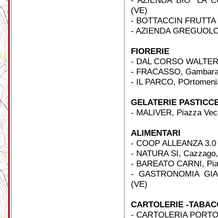
- AZIENDA BIO "LA C
(VE)
- BOTTACCIN FRUTTA E
- AZIENDA GREGUOLO S
FIORERIE
- DAL CORSO WALTER, 
- FRACASSO, Gambarar
- IL PARCO, POrtomenia
GELATERIE PASTICC
- MALIVER, Piazza Vecc
ALIMENTARI
- COOP ALLEANZA 3.
- NATURA SI, Cazzago,
- BAREATO CARNI, Piaz
- GASTRONOMIA GIAN
(VE)
CARTOLERIE -TABAC
- CARTOLERIA PORTOME