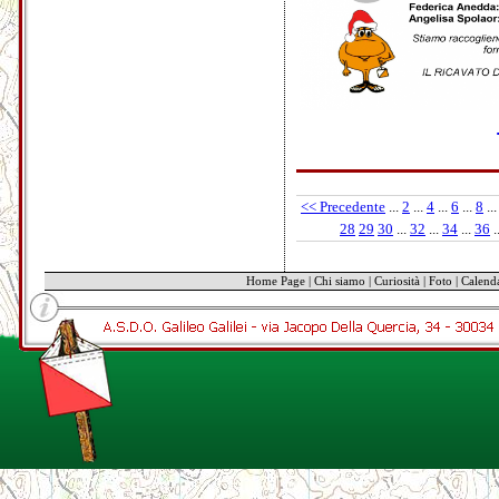
<< Precedente
...
2
...
4
...
6
...
8
...
28
29
30
...
32
...
34
...
36
.
Home Page
|
Chi siamo
|
Curiosità
|
Foto
|
Calend