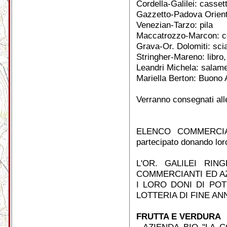
Cordella-Galilei: cassett
Gazzetto-Padova Oriente
Venezian-Tarzo: pila
Maccatrozzo-Marcon: ce
Grava-Or. Dolomiti: sci
Stringher-Mareno: libro, 
Leandri Michela: salame
Mariella Berton: Buono 
Verranno consegnati alle
ELENCO COMMERCIAN
partecipato donando loro
L'OR. GALILEI RIN
COMMERCIANTI ED A
I LORO DONI DI PO
LOTTERIA DI FINE A
FRUTTA E VERDURA