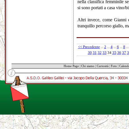
nella classifica femminile 
si sono portati a casa vino/b
Altri invece, come Gianni 
tranquillo percorso giallo, 
<< Precedente
...
2
...
4
...
6
...
8
...
30
31
32
33
34
35
36
37
3
Home Page
|
Chi siamo
|
Curiosità
|
Foto
|
Calend