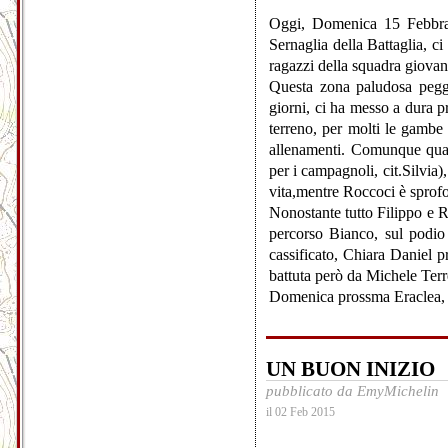
Oggi, Domenica 15 Febbrai
Sernaglia della Battaglia, c
ragazzi della squadra giovan
Questa zona paludosa peggi
giorni, ci ha messo a dura pr
terreno, per molti le gambe
allenamenti. Comunque quasi
per i campagnoli, cit.Silvia)
vita,mentre Roccoci è sprofo
Nonostante tutto Filippo e 
percorso Bianco, sul podio
cassificato, Chiara Danie
battuta però da Michele Terre
Domenica prossma Eraclea, co
UN BUON INIZIO
pubblicato da EmyMichelin
il 02 Feb 2015