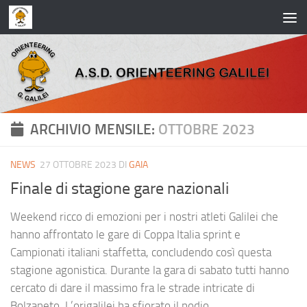
Salta al contenuto
ARCHIVIO MENSILE:
OTTOBRE 2023
NEWS
27 OTTOBRE 2023
DI
GAIA
Finale di stagione gare nazionali
Weekend ricco di emozioni per i nostri atleti Galilei che
hanno affrontato le gare di Coppa Italia sprint e
Campionati italiani staffetta, concludendo così questa
stagione agonistica. Durante la gara di sabato tutti hanno
cercato di dare il massimo fra le strade intricate di
Bolzaneto. L’origalilei ha sfiorato il podio...