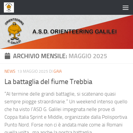
Salta al contenuto
ARCHIVIO MENSILE:
MAGGIO 2025
NEWS
13 MAGGIO 2025
DI
GAIA
La battaglia del fiume Trebbia
“Al termine delle grandi battaglie, si scatenano quasi
sempre piogge straordinarie.” Un weekend intenso quello
che ha visto l’ASD G. Galilei impegnata nelle prove di
Coppa Italia Sprint e Middle, organizzate dalla Polisportiva
Punto Nord. Forse non ci è andata male come ai Romani
quella volta…ma anche la nostra battaglia...