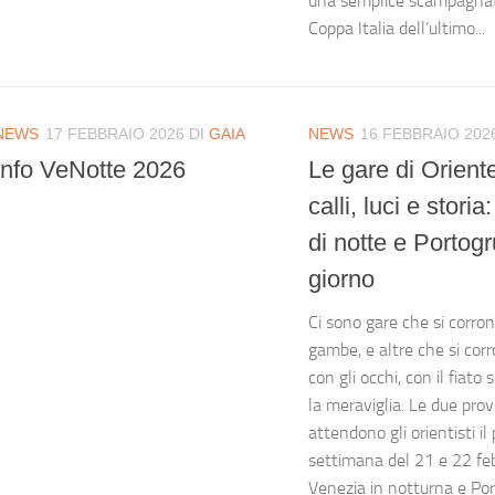
una semplice scampagnata
Coppa Italia dell’ultimo...
NEWS
17 FEBBRAIO 2026
DI
GAIA
NEWS
16 FEBBRAIO 202
Info VeNotte 2026
Le gare di Oriente
calli, luci e stori
di notte e Portogr
giorno
Ci sono gare che si corron
gambe, e altre che si cor
con gli occhi, con il fiato
la meraviglia. Le due pro
attendono gli orientisti il
settimana del 21 e 22 fe
Venezia in notturna e Po