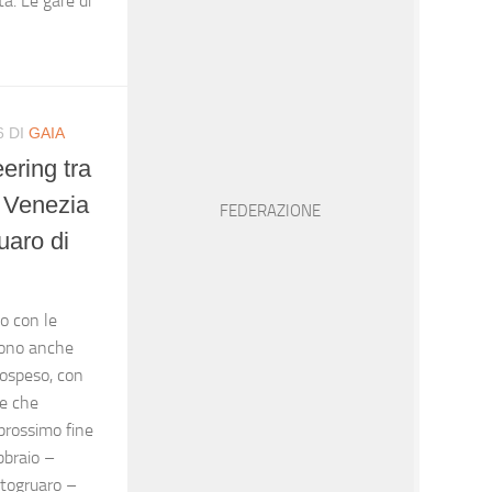
. Le gare di
6
DI
GAIA
ering tra
a: Venezia
FEDERAZIONE
uaro di
o con le
rono anche
 sospeso, con
ve che
 prossimo fine
bbraio –
rtogruaro –