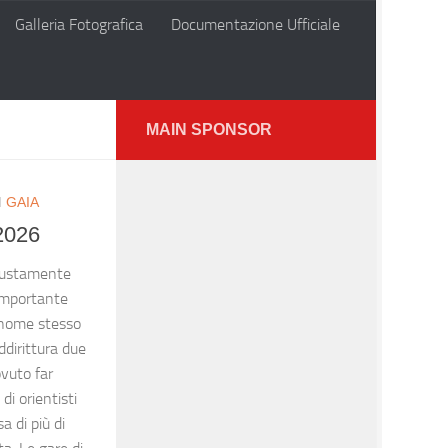
Galleria Fotografica
Documentazione Ufficiale
MAIN SPONSOR
I
GAIA
2026
iustamente
 importante
l nome stesso
dirittura due
ovuto far
di orientisti
 di più di