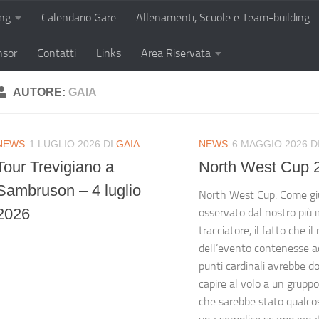
ing
Calendario Gare
Allenamenti, Scuole e Team-building
nsor
Contatti
Links
Area Riservata
AUTORE:
GAIA
NEWS
1 LUGLIO 2026
DI
GAIA
NEWS
6 MAGGIO 2026
D
Tour Trevigiano a
North West Cup 
Sambruson – 4 luglio
North West Cup. Come g
2026
osservato dal nostro più
tracciatore, il fatto che i
dell’evento contenesse ad
punti cardinali avrebbe d
capire al volo a un gruppo 
che sarebbe stato qualcosa