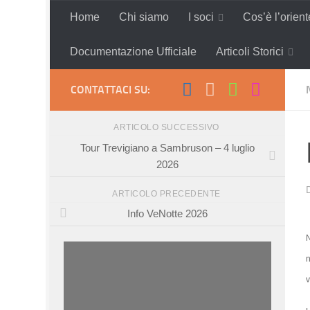
Home
Chi siamo
I soci
Cos’è l’orien
Salta al contenuto
Documentazione Ufficiale
Articoli Storici
CONTATTACI SU:
ARTICOLO SUCCESSIVO
Tour Trevigiano a Sambruson – 4 luglio
2026
ARTICOLO PRECEDENTE
Info VeNotte 2026
N
n
v