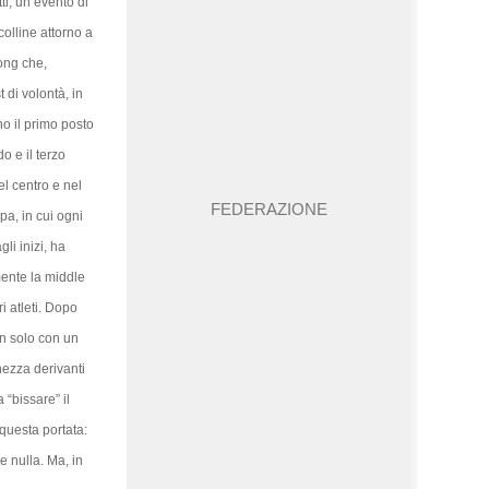
ti, un evento di
colline attorno a
ong che,
 di volontà, in
no il primo posto
o e il terzo
l centro e nel
FEDERAZIONE
pa, in cui ogni
li inizi, ha
mente la middle
i atleti. Dopo
on solo con un
hezza derivanti
“bissare” il
questa portata:
e nulla. Ma, in