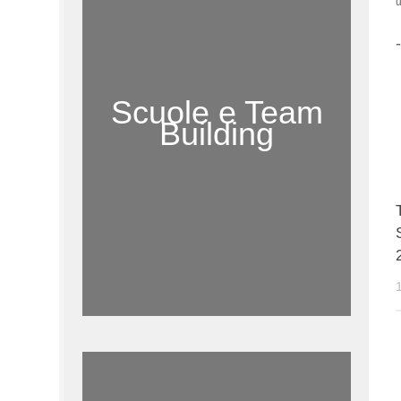
u
Scuole e Team
Building