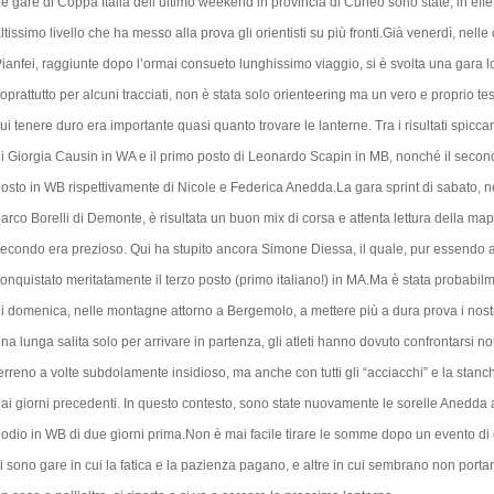
e gare di Coppa Italia dell’ultimo weekend in provincia di Cuneo sono state, in effet
ltissimo livello che ha messo alla prova gli orientisti su più fronti.Già venerdì, nelle 
ianfei, raggiunte dopo l’ormai consueto lunghissimo viaggio, si è svolta una gara l
oprattutto per alcuni tracciati, non è stata solo orienteering ma un vero e proprio test
ui tenere duro era importante quasi quanto trovare le lanterne. Tra i risultati spicca
i Giorgia Causin in WA e il primo posto di Leonardo Scapin in MB, nonché il second
osto in WB rispettivamente di Nicole e Federica Anedda.La gara sprint di sabato, ne
arco Borelli di Demonte, è risultata un buon mix di corsa e attenta lettura della map
econdo era prezioso. Qui ha stupito ancora Simone Diessa, il quale, pur essendo ag
onquistato meritatamente il terzo posto (primo italiano!) in MA.Ma è stata probabil
i domenica, nelle montagne attorno a Bergemolo, a mettere più a dura prova i nostr
na lunga salita solo per arrivare in partenza, gli atleti hanno dovuto confrontarsi n
erreno a volte subdolamente insidioso, ma anche con tutti gli “acciacchi” e la stanc
ai giorni precedenti. In questo contesto, sono state nuovamente le sorelle Anedda a 
odio in WB di due giorni prima.Non è mai facile tirare le somme dopo un evento di 
i sono gare in cui la fatica e la pazienza pagano, e altre in cui sembrano non portar