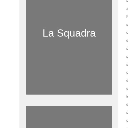
L
a
P
s
La Squadra
c
d
p
p
s
c
d
u
t
d
p
c