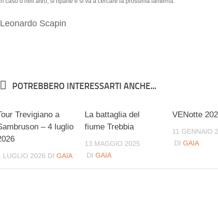
n caso o nell’altro, si riparte e si va a cercare la prossima lanterna.
-Leonardo Scapin
POTREBBERO INTERESSARTI ANCHE...
Tour Trevigiano a
La battaglia del
VENotte 20
Sambruson – 4 luglio
fiume Trebbia
11 GENNAIO 
2026
DI
GAIA
13 MAGGIO 2025
DI
GAIA
1 LUGLIO 2026
DI
GAIA