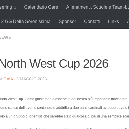
teering
Calendario Gare
Allenamenti, Scuole e Team-bu
2 GG Della Serenissima
Sponsor
Contatti
Links
NEWS
North West Cup 2026
DI
GAIA
·
6 MAGGIO 2026
orth West Cup. Come giustamente osservato dal nostro più importante tracciatore, il
ome stesso dell’evento contenesse addirittura due punti cardinali avrebbe dovuto f
olo a un gruppo di orientisti che sarebbe stato qualcosa di più di una semplice s