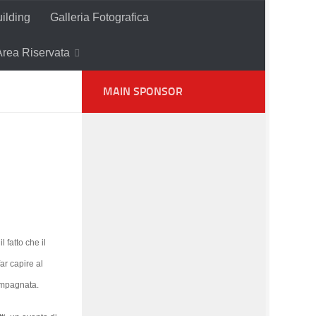
ilding
Galleria Fotografica
Area Riservata
MAIN SPONSOR
 fatto che il
ar capire al
campagnata.