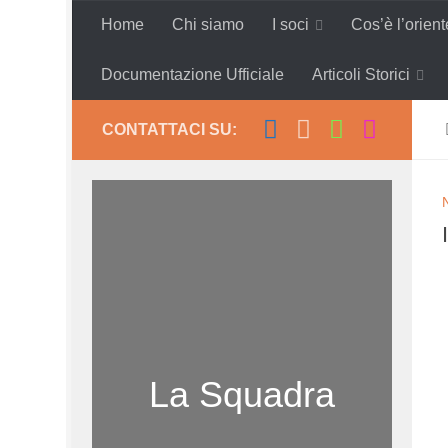
Home
Chi siamo
I soci
Cos’è l’orien
Salta al contenuto
Documentazione Ufficiale
Articoli Storici
CONTATTACI SU:
La Squadra