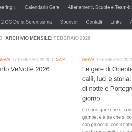
teering
Calendario Gare
Allenamenti, Scuole e Team-bu
2 GG Della Serenissima
Sponsor
Contatti
Links
ARCHIVIO MENSILE:
FEBBRAIO 2026
NEWS
17 FEBBRAIO 2026
DI
GAIA
NEWS
16 FEBBRAIO 202
Info VeNotte 2026
Le gare di Oriente
calli, luci e stori
di notte e Portogr
giorno
Ci sono gare che si cor
gambe, e altre che si c
con gli occhi, con il fia
con la meraviglia. Le d