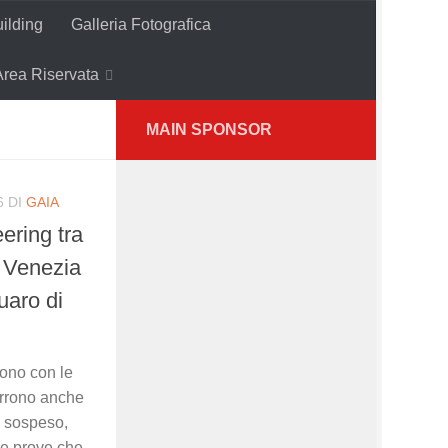
ilding
Galleria Fotografica
Area Riservata
MAIN SPONSOR
6
DI
GAIA
ering tra
a: Venezia
uaro di
rono con le
orrono anche
to sospeso,
ue prove che