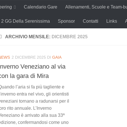
teering
Calendario Gare
Allenamenti, Scuole e Team-bu
2 GG Della Serenissima
Sponsor
Contatti
Links
ARCHIVIO MENSILE:
DICEMBRE 2025
NEWS
2 DICEMBRE 2025
DI
GAIA
Inverno Veneziano al via
con la gara di Mira
Quando l’aria si fa più tagliente e
l’inverno entra nel vivo, gli orientisti
veneziani tornano a radunarsi per il
loro rito annuale. L’Inverno
Veneziano è arrivato alla sua 33ª
edizione, confermandosi come uno