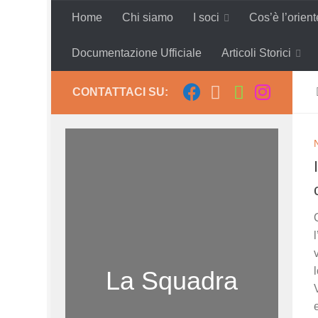
Home
Chi siamo
I soci
Cos’è l’orien
Salta al contenuto
Documentazione Ufficiale
Articoli Storici
CONTATTACI SU:
La Squadra