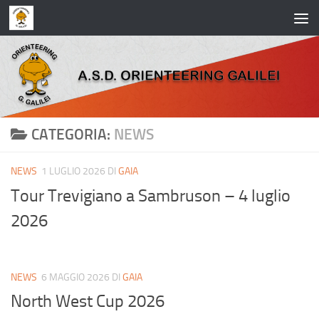
Salta al contenuto
CATEGORIA:
NEWS
NEWS
1 LUGLIO 2026
DI
GAIA
Tour Trevigiano a Sambruson – 4 luglio
2026
NEWS
6 MAGGIO 2026
DI
GAIA
North West Cup 2026