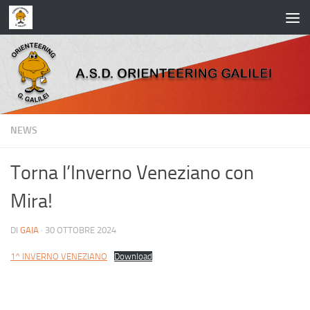
Salta al contenuto
NEWS
Torna l’Inverno Veneziano con
Mira!
DI
GAIA
·
30 OTTOBRE 2024
1^ INVERNO VENEZIANO
Download