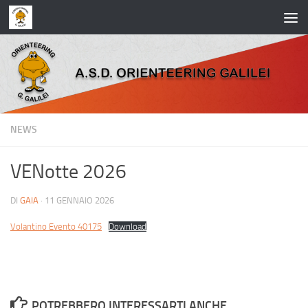
Salta al contenuto
NEWS
VENotte 2026
DI
GAIA
·
11 GENNAIO 2026
Volantino Evento 40175
Download
POTREBBERO INTERESSARTI ANCHE...