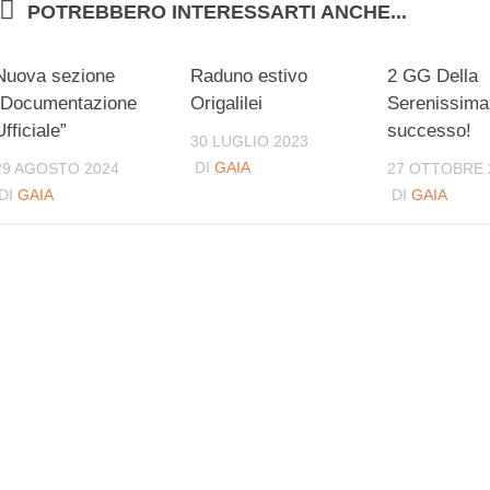
POTREBBERO INTERESSARTI ANCHE...
Nuova sezione
Raduno estivo
2 GG Della
“Documentazione
Origalilei
Serenissima
Ufficiale”
successo!
30 LUGLIO 2023
DI
GAIA
29 AGOSTO 2024
27 OTTOBRE 
DI
GAIA
DI
GAIA