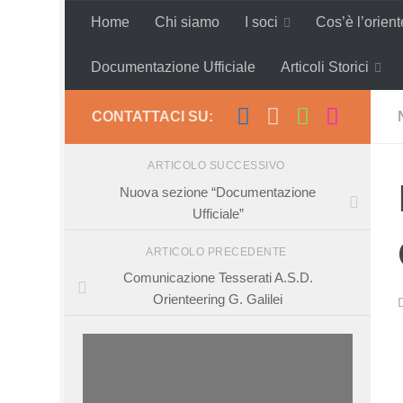
Home
Chi siamo
I soci
Cos’è l’orien
Salta al contenuto
Documentazione Ufficiale
Articoli Storici
CONTATTACI SU:
ARTICOLO SUCCESSIVO
Nuova sezione “Documentazione
Ufficiale”
ARTICOLO PRECEDENTE
Comunicazione Tesserati A.S.D.
Orienteering G. Galilei