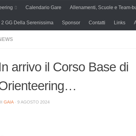
teering
Calendario Gare
Allenamenti, Scuole e Team-bu
2 GG Della Serenissima
Sponsor
Contatti
Links
NEWS
In arrivo il Corso Base di
Orienteering…
DI
GAIA
·
9 AGOSTO 2024